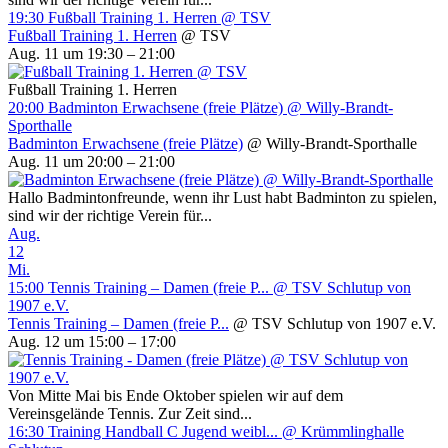
19:30
Fußball Training 1. Herren
@ TSV
Fußball Training 1. Herren
@ TSV
Aug. 11 um 19:30 – 21:00
Fußball Training 1. Herren
20:00
Badminton Erwachsene (freie Plätze)
@ Willy-Brandt-
Sporthalle
Badminton Erwachsene (freie Plätze)
@ Willy-Brandt-Sporthalle
Aug. 11 um 20:00 – 21:00
Hallo Badmintonfreunde, wenn ihr Lust habt Badminton zu spielen,
sind wir der richtige Verein für...
Aug.
12
Mi.
15:00
Tennis Training – Damen (freie P...
@ TSV Schlutup von
1907 e.V.
Tennis Training – Damen (freie P...
@ TSV Schlutup von 1907 e.V.
Aug. 12 um 15:00 – 17:00
Von Mitte Mai bis Ende Oktober spielen wir auf dem
Vereinsgelände Tennis. Zur Zeit sind...
16:30
Training Handball C Jugend weibl...
@ Krümmlinghalle