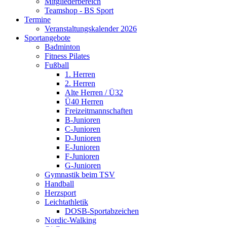
Mitgliederbereich
Teamshop - BS Sport
Termine
Veranstaltungskalender 2026
Sportangebote
Badminton
Fitness Pilates
Fußball
1. Herren
2. Herren
Alte Herren / Ü32
Ü40 Herren
Freizeitmannschaften
B-Junioren
C-Junioren
D-Junioren
E-Junioren
F-Junioren
G-Junioren
Gymnastik beim TSV
Handball
Herzsport
Leichtathletik
DOSB-Sportabzeichen
Nordic-Walking