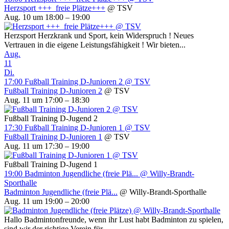
Herzsport +++ freie Plätze+++
@ TSV
Aug. 10 um 18:00 – 19:00
Herzsport Herzkrank und Sport, kein Widerspruch ! Neues
Vertrauen in die eigene Leistungsfähigkeit ! Wir bieten...
Aug.
11
Di.
17:00
Fußball Training D-Junioren 2
@ TSV
Fußball Training D-Junioren 2
@ TSV
Aug. 11 um 17:00 – 18:30
Fußball Training D-Jugend 2
17:30
Fußball Training D-Junioren 1
@ TSV
Fußball Training D-Junioren 1
@ TSV
Aug. 11 um 17:30 – 19:00
Fußball Training D-Jugend 1
19:00
Badminton Jugendliche (freie Plä...
@ Willy-Brandt-
Sporthalle
Badminton Jugendliche (freie Plä...
@ Willy-Brandt-Sporthalle
Aug. 11 um 19:00 – 20:00
Hallo Badmintonfreunde, wenn ihr Lust habt Badminton zu spielen,
sind wir der richtige Verein für...