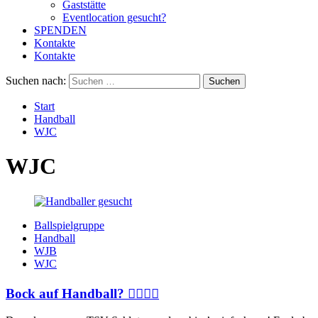
Gaststätte
Eventlocation gesucht?
SPENDEN
Kontakte
Kontakte
Suchen nach:
Start
Handball
WJC
WJC
Ballspielgruppe
Handball
WJB
WJC
Bock auf Handball? 🤾‍♂️🤾‍♀️