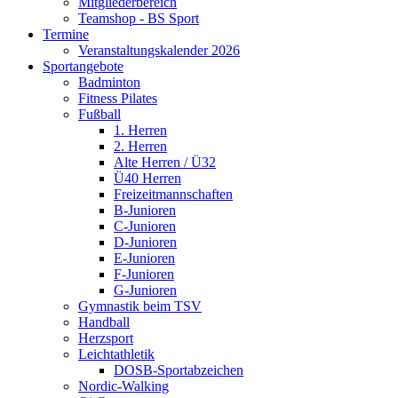
Mitgliederbereich
Teamshop - BS Sport
Termine
Veranstaltungskalender 2026
Sportangebote
Badminton
Fitness Pilates
Fußball
1. Herren
2. Herren
Alte Herren / Ü32
Ü40 Herren
Freizeitmannschaften
B-Junioren
C-Junioren
D-Junioren
E-Junioren
F-Junioren
G-Junioren
Gymnastik beim TSV
Handball
Herzsport
Leichtathletik
DOSB-Sportabzeichen
Nordic-Walking