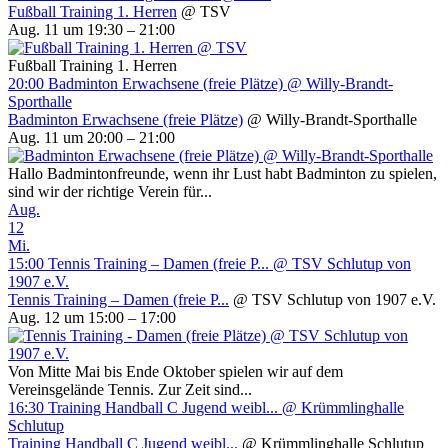
Fußball Training 1. Herren
@ TSV
Aug. 11 um 19:30 – 21:00
Fußball Training 1. Herren
20:00
Badminton Erwachsene (freie Plätze)
@ Willy-Brandt-
Sporthalle
Badminton Erwachsene (freie Plätze)
@ Willy-Brandt-Sporthalle
Aug. 11 um 20:00 – 21:00
Hallo Badmintonfreunde, wenn ihr Lust habt Badminton zu spielen,
sind wir der richtige Verein für...
Aug.
12
Mi.
15:00
Tennis Training – Damen (freie P...
@ TSV Schlutup von
1907 e.V.
Tennis Training – Damen (freie P...
@ TSV Schlutup von 1907 e.V.
Aug. 12 um 15:00 – 17:00
Von Mitte Mai bis Ende Oktober spielen wir auf dem
Vereinsgelände Tennis. Zur Zeit sind...
16:30
Training Handball C Jugend weibl...
@ Krümmlinghalle
Schlutup
Training Handball C Jugend weibl...
@ Krümmlinghalle Schlutup