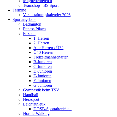
Mitgliederbereich
Teamshop - BS Sport
Termine
Veranstaltungskalender 2026
Sportangebote
Badminton
Fitness Pilates
Fußball
1. Herren
2. Herren
Alte Herren / Ü32
Ü40 Herren
Freizeitmannschaften
B-Junioren
C-Junioren
D-Junioren
E-Junioren
F-Junioren
G-Junioren
Gymnastik beim TSV
Handball
Herzsport
Leichtathletik
DOSB-Sportabzeichen
Nordic-Walking