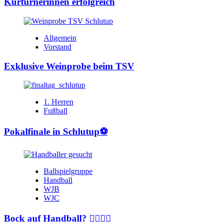
Kürturnerinnen erfolgreich
Allgemein
Vorstand
Exklusive Weinprobe beim TSV
1. Herren
Fußball
Pokalfinale in Schlutup⚽️
Ballspielgruppe
Handball
WJB
WJC
Bock auf Handball? 🤾‍♂️🤾‍♀️