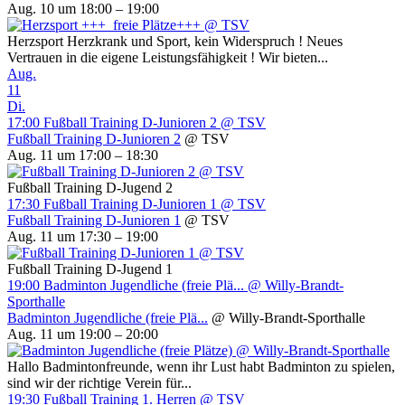
Aug. 10 um 18:00 – 19:00
Herzsport Herzkrank und Sport, kein Widerspruch ! Neues
Vertrauen in die eigene Leistungsfähigkeit ! Wir bieten...
Aug.
11
Di.
17:00
Fußball Training D-Junioren 2
@ TSV
Fußball Training D-Junioren 2
@ TSV
Aug. 11 um 17:00 – 18:30
Fußball Training D-Jugend 2
17:30
Fußball Training D-Junioren 1
@ TSV
Fußball Training D-Junioren 1
@ TSV
Aug. 11 um 17:30 – 19:00
Fußball Training D-Jugend 1
19:00
Badminton Jugendliche (freie Plä...
@ Willy-Brandt-
Sporthalle
Badminton Jugendliche (freie Plä...
@ Willy-Brandt-Sporthalle
Aug. 11 um 19:00 – 20:00
Hallo Badmintonfreunde, wenn ihr Lust habt Badminton zu spielen,
sind wir der richtige Verein für...
19:30
Fußball Training 1. Herren
@ TSV