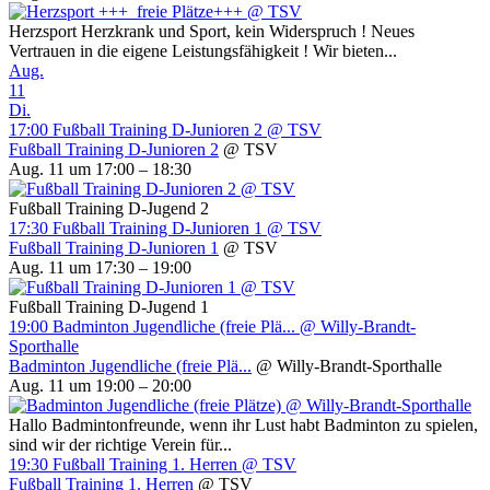
Herzsport Herzkrank und Sport, kein Widerspruch ! Neues
Vertrauen in die eigene Leistungsfähigkeit ! Wir bieten...
Aug.
11
Di.
17:00
Fußball Training D-Junioren 2
@ TSV
Fußball Training D-Junioren 2
@ TSV
Aug. 11 um 17:00 – 18:30
Fußball Training D-Jugend 2
17:30
Fußball Training D-Junioren 1
@ TSV
Fußball Training D-Junioren 1
@ TSV
Aug. 11 um 17:30 – 19:00
Fußball Training D-Jugend 1
19:00
Badminton Jugendliche (freie Plä...
@ Willy-Brandt-
Sporthalle
Badminton Jugendliche (freie Plä...
@ Willy-Brandt-Sporthalle
Aug. 11 um 19:00 – 20:00
Hallo Badmintonfreunde, wenn ihr Lust habt Badminton zu spielen,
sind wir der richtige Verein für...
19:30
Fußball Training 1. Herren
@ TSV
Fußball Training 1. Herren
@ TSV