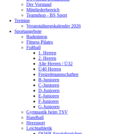
Der Vorstand
Mitgliederbereich
Teamshop - BS Sport
Termine
Veranstaltungskalender 2026
Sportangebote
Badminton
Fitness Pilates
Fußball
1. Herren
2. Herren
Alte Herren / Ü32
Ü40 Herren
Freizeitmannschaften
B-Junioren
C-Junioren
D-Junioren
E-Junioren
F-Junioren
G-Junioren
Gymnastik beim TSV
Handball
Herzsport
Leichtathletik
DOSB-Sportabzeichen