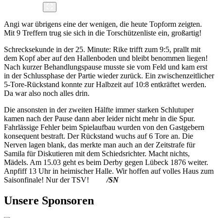
Angi war übrigens eine der wenigen, die heute Topform zeigten.
Mit 9 Treffern trug sie sich in die Torschützenliste ein, großartig!
Schrecksekunde in der 25. Minute: Rike trifft zum 9:5, prallt mit
dem Kopf aber auf den Hallenboden und bleibt benommen liegen!
Nach kurzer Behandlungspause musste sie vom Feld und kam erst
in der Schlussphase der Partie wieder zurück. Ein zwischenzeitlicher
5-Tore-Rückstand konnte zur Halbzeit auf 10:8 entkräftet werden.
Da war also noch alles drin.
Die ansonsten in der zweiten Hälfte immer starken Schlutuper
kamen nach der Pause dann aber leider nicht mehr in die Spur.
Fahrlässige Fehler beim Spielaufbau wurden von den Gastgebern
konsequent bestraft. Der Rückstand wuchs auf 6 Tore an. Die
Nerven lagen blank, das merkte man auch an der Zeitstrafe für
Samila für Diskutieren mit dem Schiedsrichter. Macht nichts,
Mädels. Am 15.03 geht es beim Derby gegen Lübeck 1876 weiter.
Anpfiff 13 Uhr in heimischer Halle. Wir hoffen auf volles Haus zum
Saisonfinale! Nur der TSV!
/
SN
Unsere Sponsoren