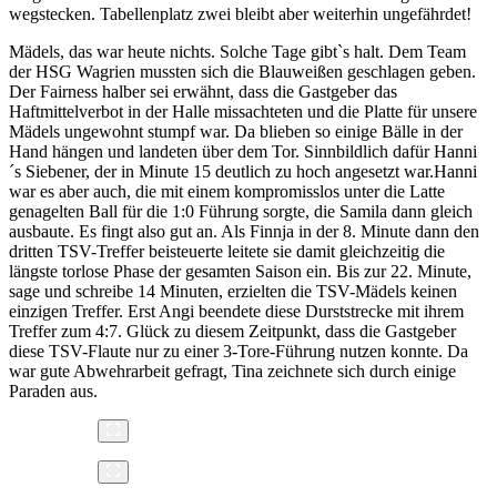
wegstecken. Tabellenplatz zwei bleibt aber weiterhin ungefährdet!
Mädels, das war heute nichts. Solche Tage gibt`s halt. Dem Team
der HSG Wagrien mussten sich die Blauweißen geschlagen geben.
Der Fairness halber sei erwähnt, dass die Gastgeber das
Haftmittelverbot in der Halle missachteten und die Platte für unsere
Mädels ungewohnt stumpf war. Da blieben so einige Bälle in der
Hand hängen und landeten über dem Tor. Sinnbildlich dafür Hanni
´s Siebener, der in Minute 15 deutlich zu hoch angesetzt war.Hanni
war es aber auch, die mit einem kompromisslos unter die Latte
genagelten Ball für die 1:0 Führung sorgte, die Samila dann gleich
ausbaute. Es fingt also gut an. Als Finnja in der 8. Minute dann den
dritten TSV-Treffer beisteuerte leitete sie damit gleichzeitig die
längste torlose Phase der gesamten Saison ein. Bis zur 22. Minute,
sage und schreibe 14 Minuten, erzielten die TSV-Mädels keinen
einzigen Treffer. Erst Angi beendete diese Durststrecke mit ihrem
Treffer zum 4:7. Glück zu diesem Zeitpunkt, dass die Gastgeber
diese TSV-Flaute nur zu einer 3-Tore-Führung nutzen konnte. Da
war gute Abwehrarbeit gefragt, Tina zeichnete sich durch einige
Paraden aus.