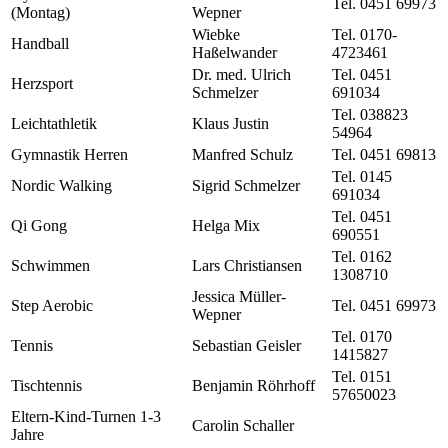
Tel. 0451 69973
(Montag)
Wepner
Wiebke
Tel. 0170-
Handball
Haßelwander
4723461
Dr. med. Ulrich
Tel. 0451
Herzsport
Schmelzer
691034
Tel. 038823
Leichtathletik
Klaus Justin
54964
Gymnastik Herren
Manfred Schulz
Tel. 0451 69813
Tel. 0145
Nordic Walking
Sigrid Schmelzer
691034
Tel. 0451
Qi Gong
Helga Mix
690551
Tel. 0162
Schwimmen
Lars Christiansen
1308710
Jessica Müller-
Step Aerobic
Tel. 0451 69973
Wepner
Tel. 0170
Tennis
Sebastian Geisler
1415827
Tel. 0151
Tischtennis
Benjamin Röhrhoff
57650023
Eltern-Kind-Turnen 1-3
Carolin Schaller
Jahre