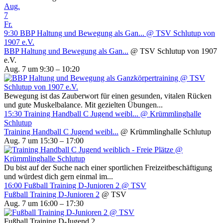
Aug.
7
Fr.
9:30
BBP Haltung und Bewegung als Gan...
@ TSV Schlutup von
1907 e.V.
BBP Haltung und Bewegung als Gan...
@ TSV Schlutup von 1907
e.V.
Aug. 7 um 9:30 – 10:20
Bewegung ist das Zauberwort für einen gesunden, vitalen Rücken
und gute Muskelbalance. Mit gezielten Übungen...
15:30
Training Handball C Jugend weibl...
@ Krümmlinghalle
Schlutup
Training Handball C Jugend weibl...
@ Krümmlinghalle Schlutup
Aug. 7 um 15:30 – 17:00
Du bist auf der Suche nach einer sportlichen Freizeitbeschäftigung
und würdest dich gern einmal im...
16:00
Fußball Training D-Junioren 2
@ TSV
Fußball Training D-Junioren 2
@ TSV
Aug. 7 um 16:00 – 17:30
Fußball Training D-Jugend 2