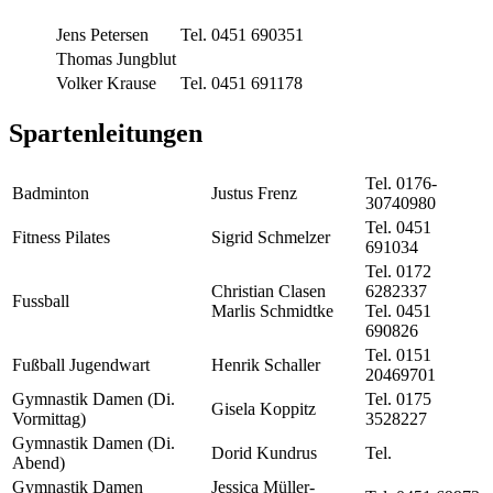
Jens Petersen
Tel. 0451 690351
Thomas Jungblut
Volker Krause
Tel. 0451 691178
Spartenleitungen
Tel. 0176-
Badminton
Justus Frenz
30740980
Tel. 0451
Fitness Pilates
Sigrid Schmelzer
691034
Tel. 0172
Christian Clasen
6282337
Fussball
Marlis Schmidtke
Tel. 0451
690826
Tel. 0151
Fußball Jugendwart
Henrik Schaller
20469701
Gymnastik Damen (Di.
Tel. 0175
Gisela Koppitz
Vormittag)
3528227
Gymnastik Damen (Di.
Dorid Kundrus
Tel.
Abend)
Gymnastik Damen
Jessica Müller-