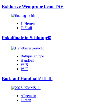
Exklusive Weinprobe beim TSV
1. Herren
Fußball
Pokalfinale in Schlutup⚽️
Ballspielgruppe
Handball
WJB
WJC
Bock auf Handball? 🤾‍♂️🤾‍♀️
Allgemein
Turnen