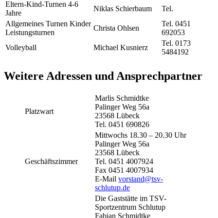
Eltern-Kind-Turnen 4-6
Niklas Schierbaum
Tel.
Jahre
Allgemeines Turnen Kinder
Tel. 0451
Christa Ohlsen
Leistungsturnen
692053
Tel. 0173
Volleyball
Michael Kusnierz
5484192
Weitere Adressen und Ansprechpartner
Marlis Schmidtke
Palinger Weg 56a
Platzwart
23568 Lübeck
Tel. 0451 690826
Mittwochs 18.30 – 20.30 Uhr
Palinger Weg 56a
23568 Lübeck
Geschäftszimmer
Tel. 0451 4007924
Fax 0451 4007934
E-Mail
vorstand@tsv-
schlutup.de
Die Gaststätte im TSV-
Sportzentrum Schlutup
Fabian Schmidtke