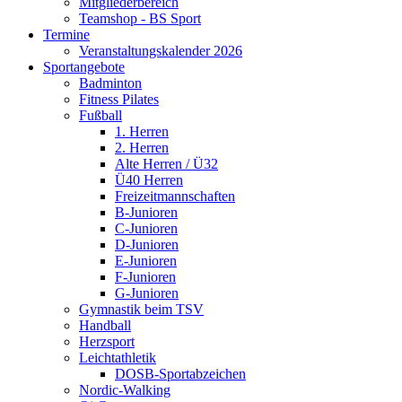
Mitgliederbereich
Teamshop - BS Sport
Termine
Veranstaltungskalender 2026
Sportangebote
Badminton
Fitness Pilates
Fußball
1. Herren
2. Herren
Alte Herren / Ü32
Ü40 Herren
Freizeitmannschaften
B-Junioren
C-Junioren
D-Junioren
E-Junioren
F-Junioren
G-Junioren
Gymnastik beim TSV
Handball
Herzsport
Leichtathletik
DOSB-Sportabzeichen
Nordic-Walking