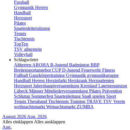
Fussball
Gymnastik Herren
Handball
Herzsport
Pilates
Spartenleitersitzung
Tennis
Tischtennis
TopTen
TSV allgemein
Volleyball
Schlagwörter
Altherren
AROHA
B-Jugend
Badminton
BBP
Breitensportangebot
CUP
D-Jugend
Feuerwehr
Fitness
Fußball
Ganzkörpertraining
Gymnastik
gymnastikgruppe
Handball
Herren
Herzinfarkt
Herzkrank
Herzpatienten
Herzsport
Jahreshauptversammlung
Kreislauf
Laternenumzug
Lübeck
Männer
Mitgliederversammlung
Pilates
Prävention
Schlutup
Sommerfest
Spartenleitung
Spaß
spielen
Sport
Tennis
Theraband
Tischtennis
Training
TRAVE
TSV
Verein
weihnachtsmarkt
Weinachtsmarkt
ZUMBA
August 2026
Aug. 2026
Alles einklappen
Alles ausklappen
Aug.