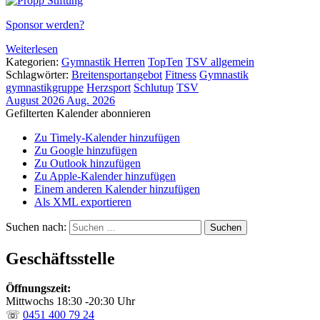
Sponsor werden?
Weiterlesen
Kategorien:
Gymnastik Herren
TopTen
TSV allgemein
Schlagwörter:
Breitensportangebot
Fitness
Gymnastik
gymnastikgruppe
Herzsport
Schlutup
TSV
August 2026
Aug. 2026
Gefilterten Kalender abonnieren
Zu Timely-Kalender hinzufügen
Zu Google hinzufügen
Zu Outlook hinzufügen
Zu Apple-Kalender hinzufügen
Einem anderen Kalender hinzufügen
Als XML exportieren
Suchen nach:
Geschäftsstelle
Öffnungszeit:
Mittwochs 18:30 -20:30 Uhr
☏
0451 400 79 24