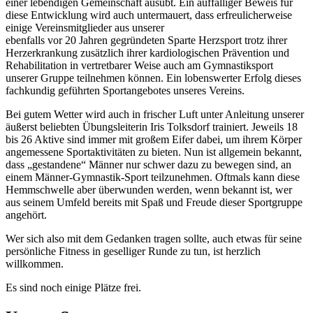
einer lebendigen Gemeinschaft ausübt. Ein auffälliger Beweis für
diese Entwicklung wird auch untermauert, dass erfreulicherweise
einige Vereinsmitglieder aus unserer
ebenfalls vor 20 Jahren gegründeten Sparte Herzsport trotz ihrer
Herzerkrankung zusätzlich ihrer kardiologischen Prävention und
Rehabilitation in vertretbarer Weise auch am Gymnastiksport
unserer Gruppe teilnehmen können. Ein lobenswerter Erfolg dieses
fachkundig geführten Sportangebotes unseres Vereins.
Bei gutem Wetter wird auch in frischer Luft unter Anleitung unserer
äußerst beliebten Übungsleiterin Iris Tolksdorf trainiert. Jeweils 18
bis 26 Aktive sind immer mit großem Eifer dabei, um ihrem Körper
angemessene Sportaktivitäten zu bieten. Nun ist allgemein bekannt,
dass „gestandene“ Männer nur schwer dazu zu bewegen sind, an
einem Männer-Gymnastik-Sport teilzunehmen. Oftmals kann diese
Hemmschwelle aber überwunden werden, wenn bekannt ist, wer
aus seinem Umfeld bereits mit Spaß und Freude dieser Sportgruppe
angehört.
Wer sich also mit dem Gedanken tragen sollte, auch etwas für seine
persönliche Fitness in geselliger Runde zu tun, ist herzlich
willkommen.
Es sind noch einige Plätze frei.