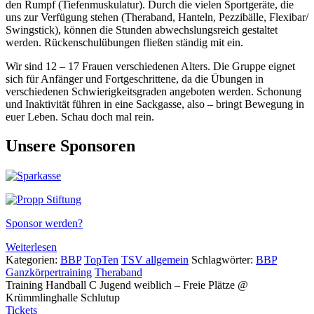
den Rumpf (Tiefenmuskulatur). Durch die vielen Sportgeräte, die
uns zur Verfügung stehen (Theraband, Hanteln, Pezzibälle, Flexibar/
Swingstick), können die Stunden abwechslungsreich gestaltet
werden. Rückenschulübungen fließen ständig mit ein.
Wir sind 12 – 17 Frauen verschiedenen Alters. Die Gruppe eignet
sich für Anfänger und Fortgeschrittene, da die Übungen in
verschiedenen Schwierigkeitsgraden angeboten werden. Schonung
und Inaktivität führen in eine Sackgasse, also – bringt Bewegung in
euer Leben. Schau doch mal rein.
Unsere Sponsoren
Sponsor werden?
Weiterlesen
Kategorien:
BBP
TopTen
TSV allgemein
Schlagwörter:
BBP
Ganzkörpertraining
Theraband
Training Handball C Jugend weiblich – Freie Plätze
@
Krümmlinghalle Schlutup
Tickets