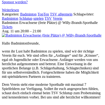
Sponsor werden?
Weiterlesen
Kategorien:
Badminton
TopTen
TSV allgemein
Schlagwörter:
Badminton
Schlutup
spielen
TSV
Verein
Badminton Erwachsene (freie Plätze)
@ Willy-Brandt-Sporthalle
Tickets
Aug. 11 um 20:00 – 21:00
Hallo Badmintonfreunde,
wenn ihr Lust habt Badminton zu spielen, sind wir der richtige
Verein für euch. Wir sind offen für „Anfänger“ und für „Könner“,
egal ob Jugendliche oder Erwachsene. Anfänger werden von uns
herzlichst aufgenommen und betreut. Eine Einweisung in die
sportlichen Belange (z.B. Schlägerhaltung, Schlagtechniken) sind
für uns selbstverständlich. Fortgeschrittene haben die Möglichkeit
mit spielstärkeren Partnern zu trainieren.
Dem Verein steht eine moderne Sporthalle mit maximal 7
Spielfeldern zur Verfügung. Solltet ihr euch angesprochen fühlen,
schaut doch einfach einmal beim TSV Schlutup zum Probetraining
und kennenlernen vorbei. Bei uns sind alle herzlichst willkommen!