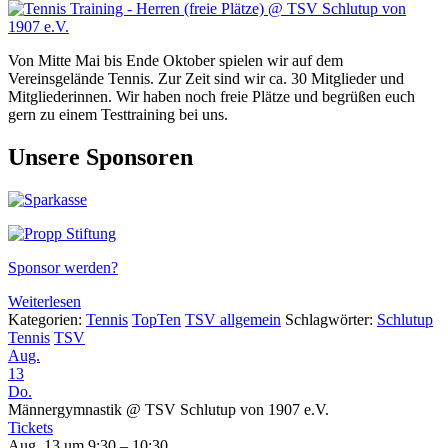
Von Mitte Mai bis Ende Oktober spielen wir auf dem
Vereinsgelände Tennis. Zur Zeit sind wir ca. 30 Mitglieder und
Mitgliederinnen. Wir haben noch freie Plätze und begrüßen euch
gern zu einem Testtraining bei uns.
Unsere Sponsoren
Sponsor werden?
Weiterlesen
Kategorien:
Tennis
TopTen
TSV allgemein
Schlagwörter:
Schlutup
Tennis
TSV
Aug.
13
Do.
Männergymnastik
@ TSV Schlutup von 1907 e.V.
Tickets
Aug. 13 um 9:30 – 10:30