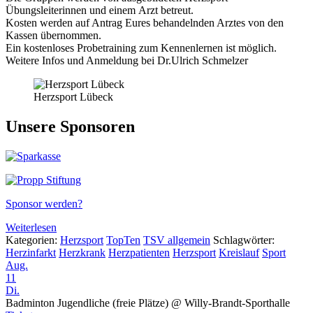
Übungsleiterinnen und einem Arzt betreut.
Kosten werden auf Antrag Eures behandelnden Arztes von den
Kassen übernommen.
Ein kostenloses Probetraining zum Kennenlernen ist möglich.
Weitere Infos und Anmeldung bei Dr.Ulrich Schmelzer
Herzsport Lübeck
Unsere Sponsoren
Sponsor werden?
Weiterlesen
Kategorien:
Herzsport
TopTen
TSV allgemein
Schlagwörter:
Herzinfarkt
Herzkrank
Herzpatienten
Herzsport
Kreislauf
Sport
Aug.
11
Di.
Badminton Jugendliche (freie Plätze)
@ Willy-Brandt-Sporthalle