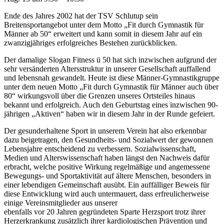
Ende des Jahres 2002 hat der TSV Schlutup sein
Breitensportangebot unter dem Motto „Fit durch Gymnastik für
Männer ab 50“ erweitert und kann somit in diesem Jahr auf ein
zwanzigjähriges erfolgreiches Bestehen zurückblicken.
Der damalige Slogan Fitness ü 50 hat sich inzwischen aufgrund der
sehr versänderten Altersstruktur in unserer Gesellschaft auffallend
und lebensnah gewandelt. Heute ist diese Männer-Gymnastikgruppe
unter dem neuen Motto „Fit durch Gymnastik für Männer auch über
80“ wirkungsvoll über die Grenzen unseres Ortsteiles hinaus
bekannt und erfolgreich. Auch den Geburtstag eines inzwischen 90-
jährigen „Aktiven“ haben wir in diesem Jahr in der Runde gefeiert.
Der gesunderhaltene Sport in unserem Verein hat also erkennbar
dazu beigetragen, den Gesundheits- und Sozialwert der gewonnen
Lebensjahre entscheidend zu verbessern. Sozialwissenschaft,
Medien und Alterswissenschaft haben längst den Nachweis dafür
erbracht, welche positive Wirkung regelmäßige und angemessene
Bewegungs- und Sportaktivität auf ältere Menschen, besonders in
einer lebendigen Gemeinschaft ausübt. Ein auffälliger Beweis für
diese Entwicklung wird auch untermauert, dass erfreulicherweise
einige Vereinsmitglieder aus unserer
ebenfalls vor 20 Jahren gegründeten Sparte Herzsport trotz ihrer
Herzerkrankung zusätzlich ihrer kardiologischen Prävention und