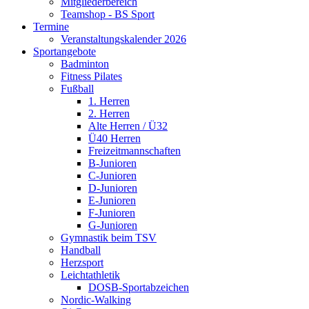
Mitgliederbereich
Teamshop - BS Sport
Termine
Veranstaltungskalender 2026
Sportangebote
Badminton
Fitness Pilates
Fußball
1. Herren
2. Herren
Alte Herren / Ü32
Ü40 Herren
Freizeitmannschaften
B-Junioren
C-Junioren
D-Junioren
E-Junioren
F-Junioren
G-Junioren
Gymnastik beim TSV
Handball
Herzsport
Leichtathletik
DOSB-Sportabzeichen
Nordic-Walking