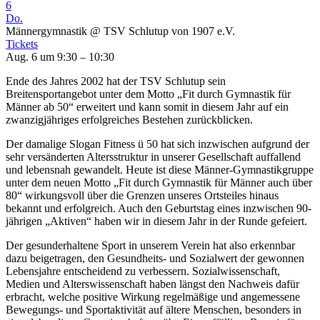
6
Do.
Männergymnastik
@ TSV Schlutup von 1907 e.V.
Tickets
Aug. 6 um 9:30 – 10:30
Ende des Jahres 2002 hat der TSV Schlutup sein
Breitensportangebot unter dem Motto „Fit durch Gymnastik für
Männer ab 50“ erweitert und kann somit in diesem Jahr auf ein
zwanzigjähriges erfolgreiches Bestehen zurückblicken.
Der damalige Slogan Fitness ü 50 hat sich inzwischen aufgrund der
sehr versänderten Altersstruktur in unserer Gesellschaft auffallend
und lebensnah gewandelt. Heute ist diese Männer-Gymnastikgruppe
unter dem neuen Motto „Fit durch Gymnastik für Männer auch über
80“ wirkungsvoll über die Grenzen unseres Ortsteiles hinaus
bekannt und erfolgreich. Auch den Geburtstag eines inzwischen 90-
jährigen „Aktiven“ haben wir in diesem Jahr in der Runde gefeiert.
Der gesunderhaltene Sport in unserem Verein hat also erkennbar
dazu beigetragen, den Gesundheits- und Sozialwert der gewonnen
Lebensjahre entscheidend zu verbessern. Sozialwissenschaft,
Medien und Alterswissenschaft haben längst den Nachweis dafür
erbracht, welche positive Wirkung regelmäßige und angemessene
Bewegungs- und Sportaktivität auf ältere Menschen, besonders in