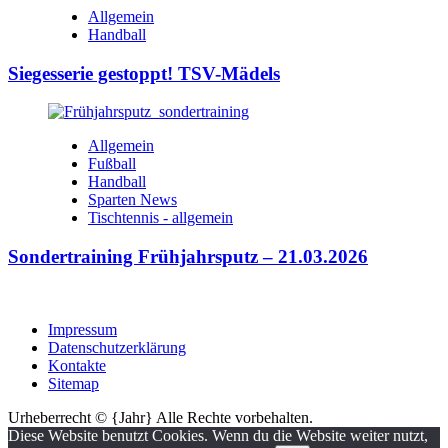
Allgemein
Handball
Siegesserie gestoppt! TSV-Mädels
Allgemein
Fußball
Handball
Sparten News
Tischtennis - allgemein
Sondertraining Frühjahrsputz – 21.03.2026
Impressum
Datenschutzerklärung
Kontakte
Sitemap
Urheberrecht © {Jahr} Alle Rechte vorbehalten.
Diese Website benutzt Cookies. Wenn du die Website weiter nutzt,