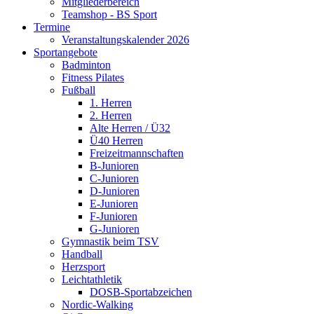
Mitgliederbereich
Teamshop - BS Sport
Termine
Veranstaltungskalender 2026
Sportangebote
Badminton
Fitness Pilates
Fußball
1. Herren
2. Herren
Alte Herren / Ü32
Ü40 Herren
Freizeitmannschaften
B-Junioren
C-Junioren
D-Junioren
E-Junioren
F-Junioren
G-Junioren
Gymnastik beim TSV
Handball
Herzsport
Leichtathletik
DOSB-Sportabzeichen
Nordic-Walking