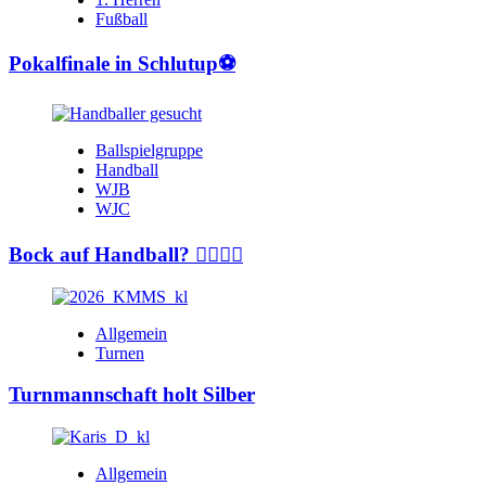
Fußball
Pokalfinale in Schlutup⚽️
Ballspielgruppe
Handball
WJB
WJC
Bock auf Handball? 🤾‍♂️🤾‍♀️
Allgemein
Turnen
Turnmannschaft holt Silber
Allgemein