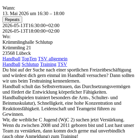
Wann:
13. Mai 2026 um 16:30 – 18:00
Repeats
2026-05-13T16:30:00+02:00
2026-05-13T18:00:00+02:00
Wo:
Krümmlinghalle Schlutup
Krümmling 21
23568 Lübeck
Handball
TopTen
TSV allgemein
Handball
Schlutup
Training
TSV
Du bist auf der Suche nach einer sportlichen Freizeitbeschäftigung
und würdest dich gern einmal im Handball versuchen? Dann sollten
wir uns beim Testtraining kennenlernen.
Handball schult das Selbstvertrauen, das Durchsetzungsvermögen
und fördert die Entwicklung körperlicher Fähigkeiten.
Handballspielen trainiert besonders die Arm-, Schulter- und
Beinmuskulatur), Schnelligkeit, eine hohe Konzentration und
Reaktionsfähigkeit. Leidenschaft und Teamgeist führen zu
Gewinnen.
Wir, die weibliche C Jugend (WjC 2) suchen jetzt Verstärkung.
Wenn du zwischen 2008 und 2011 geboren bist und Lust hast unser
Team zu verstärken, dann komm doch gerne mal unverbindlich
(auch ohne Anmeldung) zum Training!