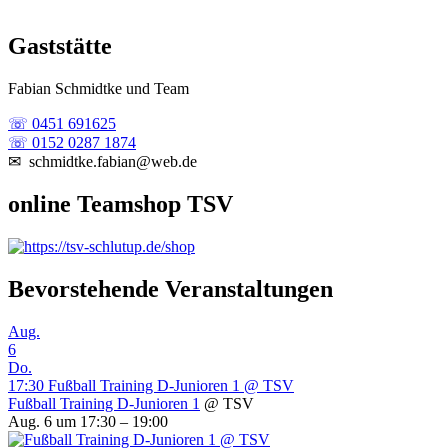
Gaststätte
Fabian Schmidtke und Team
☏ 0451 691625
☏ 0152 0287 1874
✉ schmidtke.fabian@web.de
online Teamshop TSV
Bevorstehende Veranstaltungen
Aug.
6
Do.
17:30
Fußball Training D-Junioren 1
@ TSV
Fußball Training D-Junioren 1
@ TSV
Aug. 6 um 17:30 – 19:00