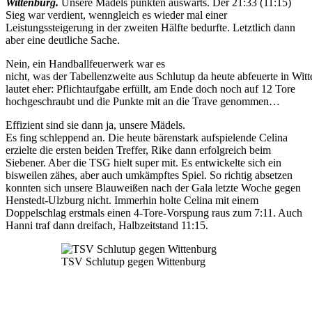
Wittenburg
.
Unsere Mädels punkten auswärts. Der 21:33 (11:15)
Sieg war verdient, wenngleich es wieder mal einer
Leistungssteigerung in der zweiten Hälfte bedurfte. Letztlich dann
aber eine deutliche Sache.
Nein, ein Handballfeuerwerk war es
nicht, was der Tabellenzweite aus Schlutup da heute abfeuerte in Wit
lautet eher: Pflichtaufgabe erfüllt, am Ende doch noch auf 12 Tore
hochgeschraubt und die Punkte mit an die Trave genommen…
Effizient sind sie dann ja, unsere Mädels.
Es fing schleppend an. Die heute bärenstark aufspielende Celina
erzielte die ersten beiden Treffer, Rike dann erfolgreich beim
Siebener. Aber die TSG hielt super mit. Es entwickelte sich ein
bisweilen zähes, aber auch umkämpftes Spiel. So richtig absetzen
konnten sich unsere Blauweißen nach der Gala letzte Woche gegen
Henstedt-Ulzburg nicht. Immerhin holte Celina mit einem
Doppelschlag erstmals einen 4-Tore-Vorspung raus zum 7:11. Auch
Hanni traf dann dreifach, Halbzeitstand 11:15.
TSV Schlutup gegen Wittenburg