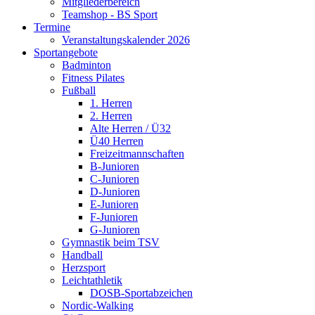
Mitgliederbereich
Teamshop - BS Sport
Termine
Veranstaltungskalender 2026
Sportangebote
Badminton
Fitness Pilates
Fußball
1. Herren
2. Herren
Alte Herren / Ü32
Ü40 Herren
Freizeitmannschaften
B-Junioren
C-Junioren
D-Junioren
E-Junioren
F-Junioren
G-Junioren
Gymnastik beim TSV
Handball
Herzsport
Leichtathletik
DOSB-Sportabzeichen
Nordic-Walking