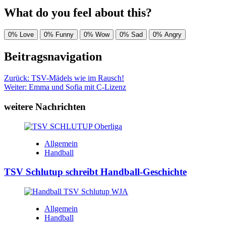
What do you feel about this?
0%
Love
0%
Funny
0%
Wow
0%
Sad
0%
Angry
Beitragsnavigation
Zurück:
TSV-Mädels wie im Rausch!
Weiter:
Emma und Sofia mit C-Lizenz
weitere Nachrichten
Allgemein
Handball
TSV Schlutup schreibt Handball-Geschichte
Allgemein
Handball