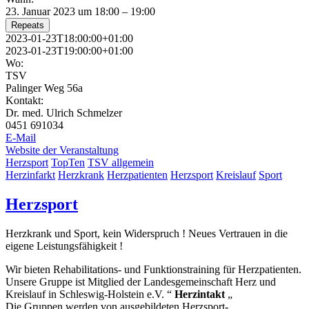
23. Januar 2023 um 18:00 – 19:00
Repeats
2023-01-23T18:00:00+01:00
2023-01-23T19:00:00+01:00
Wo:
TSV
Palinger Weg 56a
Kontakt:
Dr. med. Ulrich Schmelzer
0451 691034
E-Mail
Website der Veranstaltung
Herzsport
TopTen
TSV allgemein
Herzinfarkt
Herzkrank
Herzpatienten
Herzsport
Kreislauf
Sport
Herzsport
Herzkrank und Sport, kein Widerspruch ! Neues Vertrauen in die
eigene Leistungsfähigkeit !
Wir bieten Rehabilitations- und Funktionstraining für Herzpatienten.
Unsere Gruppe ist Mitglied der Landesgemeinschaft Herz und
Kreislauf in Schleswig-Holstein e.V. “
Herzintakt
„
Die Gruppen werden von ausgebildeten Herzsport-