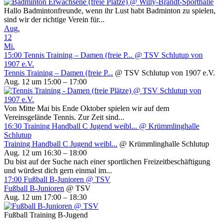
Hallo Badmintonfreunde, wenn ihr Lust habt Badminton zu spielen,
sind wir der richtige Verein für...
Aug.
12
Mi.
15:00
Tennis Training – Damen (freie P...
@ TSV Schlutup von
1907 e.V.
Tennis Training – Damen (freie P...
@ TSV Schlutup von 1907 e.V.
Aug. 12 um 15:00 – 17:00
Von Mitte Mai bis Ende Oktober spielen wir auf dem
Vereinsgelände Tennis. Zur Zeit sind...
16:30
Training Handball C Jugend weibl...
@ Krümmlinghalle
Schlutup
Training Handball C Jugend weibl...
@ Krümmlinghalle Schlutup
Aug. 12 um 16:30 – 18:00
Du bist auf der Suche nach einer sportlichen Freizeitbeschäftigung
und würdest dich gern einmal im...
17:00
Fußball B-Junioren
@ TSV
Fußball B-Junioren
@ TSV
Aug. 12 um 17:00 – 18:30
Fußball Training B-Jugend