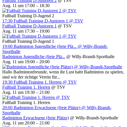
Fußball Training D-Junioren 2
@ TSV
Aug. 11 um 17:00 – 18:30
Fußball Training D-Jugend 2
17:30
Fußball Training D-Junioren 1
@ TSV
Fußball Training D-Junioren 1
@ TSV
Aug. 11 um 17:30 – 19:00
Fußball Training D-Jugend 1
19:00
Badminton Jugendliche (freie Plä...
@ Willy-Brandt-
Sporthalle
Badminton Jugendliche (freie Plä...
@ Willy-Brandt-Sporthalle
Aug. 11 um 19:00 – 20:00
Hallo Badmintonfreunde, wenn ihr Lust habt Badminton zu spielen,
sind wir der richtige Verein für...
19:30
Fußball Training 1. Herren
@ TSV
Fußball Training 1. Herren
@ TSV
Aug. 11 um 19:30 – 21:00
Fußball Training 1. Herren
20:00
Badminton Erwachsene (freie Plätze)
@ Willy-Brandt-
Sporthalle
Badminton Erwachsene (freie Plätze)
@ Willy-Brandt-Sporthalle
Aug. 11 um 20:00 – 21:00