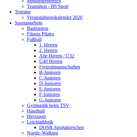
Mitgliederbereich
Teamshop - BS Sport
Termine
Veranstaltungskalender 2026
Sportangebote
Badminton
Fitness Pilates
Fußball
1. Herren
2. Herren
Alte Herren / Ü32
Ü40 Herren
Freizeitmannschaften
B-Junioren
C-Junioren
D-Junioren
E-Junioren
F-Junioren
G-Junioren
Gymnastik beim TSV
Handball
Herzsport
Leichtathletik
DOSB-Sportabzeichen
Nordic-Walking