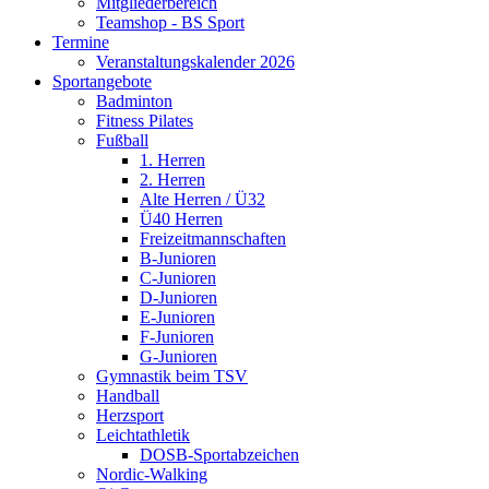
Mitgliederbereich
Teamshop - BS Sport
Termine
Veranstaltungskalender 2026
Sportangebote
Badminton
Fitness Pilates
Fußball
1. Herren
2. Herren
Alte Herren / Ü32
Ü40 Herren
Freizeitmannschaften
B-Junioren
C-Junioren
D-Junioren
E-Junioren
F-Junioren
G-Junioren
Gymnastik beim TSV
Handball
Herzsport
Leichtathletik
DOSB-Sportabzeichen
Nordic-Walking