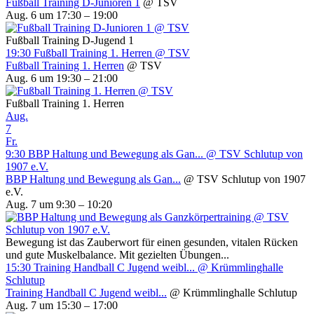
Fußball Training D-Junioren 1
@ TSV
Aug. 6 um 17:30 – 19:00
Fußball Training D-Jugend 1
19:30
Fußball Training 1. Herren
@ TSV
Fußball Training 1. Herren
@ TSV
Aug. 6 um 19:30 – 21:00
Fußball Training 1. Herren
Aug.
7
Fr.
9:30
BBP Haltung und Bewegung als Gan...
@ TSV Schlutup von
1907 e.V.
BBP Haltung und Bewegung als Gan...
@ TSV Schlutup von 1907
e.V.
Aug. 7 um 9:30 – 10:20
Bewegung ist das Zauberwort für einen gesunden, vitalen Rücken
und gute Muskelbalance. Mit gezielten Übungen...
15:30
Training Handball C Jugend weibl...
@ Krümmlinghalle
Schlutup
Training Handball C Jugend weibl...
@ Krümmlinghalle Schlutup
Aug. 7 um 15:30 – 17:00