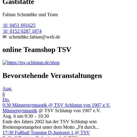
Gaststätte
Fabian Schmidtke und Team
☏ 0451 691625
☏ 0152 0287 1874
✉ schmidtke.fabian@web.de
online Teamshop TSV
Bevorstehende Veranstaltungen
Aug.
6
Do.
9:30
Männergymnastik
@ TSV Schlutup von 1907 e.V.
Männergymnastik
@ TSV Schlutup von 1907 e.V.
Aug. 6 um 9:30 – 10:30
Ende des Jahres 2002 hat der TSV Schlutup sein
Breitensportangebot unter dem Motto „Fit durch...
17:30
Fußball Training D-Junioren 1
@ TSV