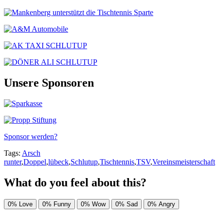
Unsere Sponsoren
Sponsor werden?
Tags:
Arsch
runter
,
Doppel
,
lübeck
,
Schlutup
,
Tischtennis
,
TSV
,
Vereinsmeisterschaft
What do you feel about this?
0%
Love
0%
Funny
0%
Wow
0%
Sad
0%
Angry