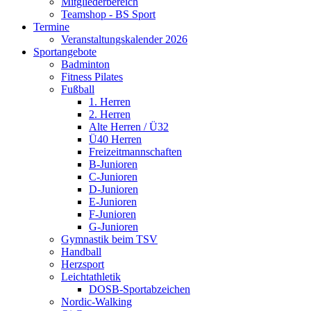
Mitgliederbereich
Teamshop - BS Sport
Termine
Veranstaltungskalender 2026
Sportangebote
Badminton
Fitness Pilates
Fußball
1. Herren
2. Herren
Alte Herren / Ü32
Ü40 Herren
Freizeitmannschaften
B-Junioren
C-Junioren
D-Junioren
E-Junioren
F-Junioren
G-Junioren
Gymnastik beim TSV
Handball
Herzsport
Leichtathletik
DOSB-Sportabzeichen
Nordic-Walking