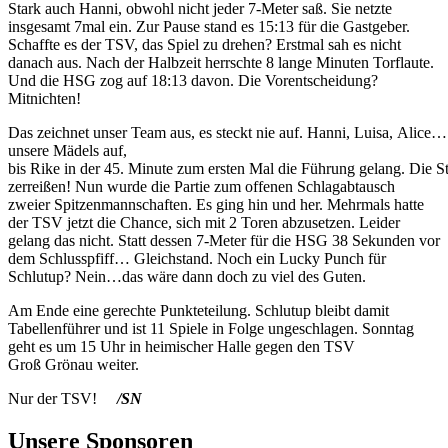
Stark auch Hanni, obwohl nicht jeder 7-Meter saß. Sie netzte
insgesamt 7mal ein. Zur Pause stand es 15:13 für die Gastgeber.
Schaffte es der TSV, das Spiel zu drehen? Erstmal sah es nicht
danach aus. Nach der Halbzeit herrschte 8 lange Minuten Torflaute.
Und die HSG zog auf 18:13 davon. Die Vorentscheidung?
Mitnichten!
Das zeichnet unser Team aus, es steckt nie auf. Hanni, Luisa, Alice…
unsere Mädels auf,
bis Rike in der 45. Minute zum ersten Mal die Führung gelang. Die 
zerreißen! Nun wurde die Partie zum offenen Schlagabtausch
zweier Spitzenmannschaften. Es ging hin und her. Mehrmals hatte
der TSV jetzt die Chance, sich mit 2 Toren abzusetzen. Leider
gelang das nicht. Statt dessen 7-Meter für die HSG 38 Sekunden vor
dem Schlusspfiff… Gleichstand. Noch ein Lucky Punch für
Schlutup? Nein…das wäre dann doch zu viel des Guten.
Am Ende eine gerechte Punkteteilung. Schlutup bleibt damit
Tabellenführer und ist 11 Spiele in Folge ungeschlagen. Sonntag
geht es um 15 Uhr in heimischer Halle gegen den TSV
Groß Grönau weiter.
Nur der TSV!
/
SN
Unsere Sponsoren