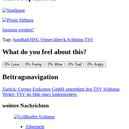
Sponsor werden?
Tags:
handball
,
HSG Ostsee
,
lübeck
,
Schlutup
,
TSV
What do you feel about this?
0%
Love
0%
Funny
0%
Wow
0%
Sad
0%
Angry
Beitragsnavigation
Zurück:
Cremer Erzkontor GmbH unterstützt den TSV Schlutup
Weiter:
TSV im Stile eines Spitzenreiters.
weitere Nachrichten
Allgemein