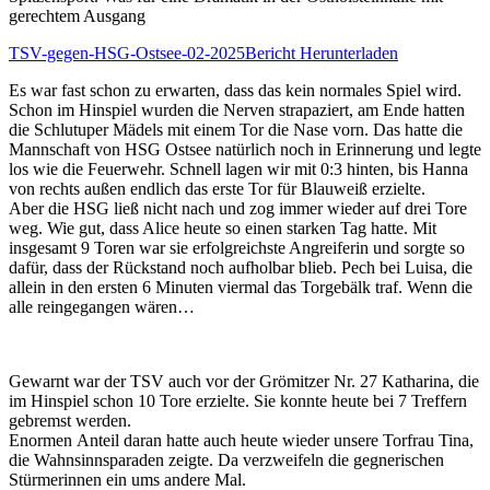
gerechtem Ausgang
TSV-gegen-HSG-Ostsee-02-2025
Bericht Herunterladen
Es war fast schon zu erwarten, dass das kein normales Spiel wird.
Schon im Hinspiel wurden die Nerven strapaziert, am Ende hatten
die Schlutuper Mädels mit einem Tor die Nase vorn. Das hatte die
Mannschaft von HSG Ostsee natürlich noch in Erinnerung und legte
los wie die Feuerwehr. Schnell lagen wir mit 0:3 hinten, bis Hanna
von rechts außen endlich das erste Tor für Blauweiß erzielte.
Aber die HSG ließ nicht nach und zog immer wieder auf drei Tore
weg. Wie gut, dass Alice heute so einen starken Tag hatte. Mit
insgesamt 9 Toren war sie erfolgreichste Angreiferin und sorgte so
dafür, dass der Rückstand noch aufholbar blieb. Pech bei Luisa, die
allein in den ersten 6 Minuten viermal das Torgebälk traf. Wenn die
alle reingegangen wären…
Gewarnt war der TSV auch vor der Grömitzer Nr. 27 Katharina, die
im Hinspiel schon 10 Tore erzielte. Sie konnte heute bei 7 Treffern
gebremst werden.
Enormen Anteil daran hatte auch heute wieder unsere Torfrau Tina,
die Wahnsinnsparaden zeigte. Da verzweifeln die gegnerischen
Stürmerinnen ein ums andere Mal.