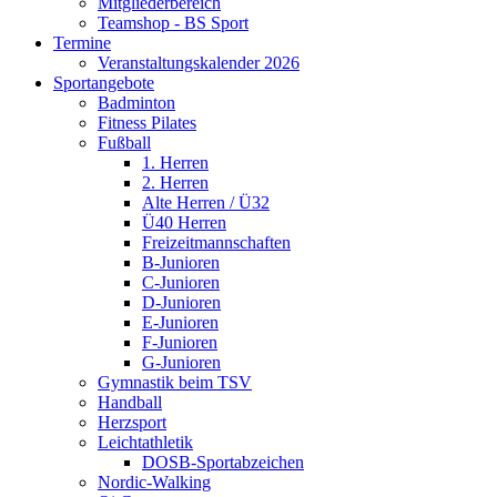
Mitgliederbereich
Teamshop - BS Sport
Termine
Veranstaltungskalender 2026
Sportangebote
Badminton
Fitness Pilates
Fußball
1. Herren
2. Herren
Alte Herren / Ü32
Ü40 Herren
Freizeitmannschaften
B-Junioren
C-Junioren
D-Junioren
E-Junioren
F-Junioren
G-Junioren
Gymnastik beim TSV
Handball
Herzsport
Leichtathletik
DOSB-Sportabzeichen
Nordic-Walking