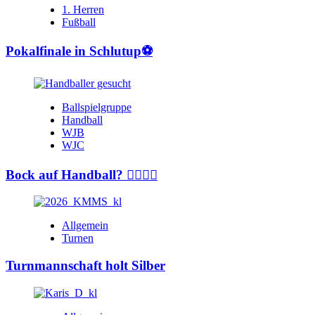
1. Herren
Fußball
Pokalfinale in Schlutup⚽️
Ballspielgruppe
Handball
WJB
WJC
Bock auf Handball? 🤾‍♂️🤾‍♀️
Allgemein
Turnen
Turnmannschaft holt Silber