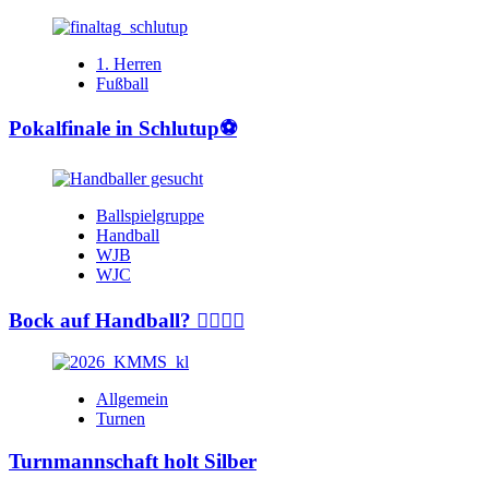
1. Herren
Fußball
Pokalfinale in Schlutup⚽️
Ballspielgruppe
Handball
WJB
WJC
Bock auf Handball? 🤾‍♂️🤾‍♀️
Allgemein
Turnen
Turnmannschaft holt Silber