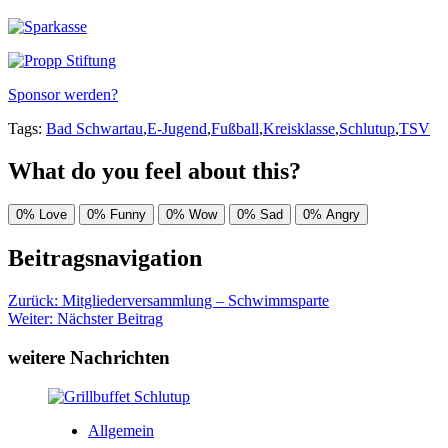
Sponsor werden?
Tags:
Bad Schwartau
,
E-Jugend
,
Fußball
,
Kreisklasse
,
Schlutup
,
TSV
What do you feel about this?
0%
Love
0%
Funny
0%
Wow
0%
Sad
0%
Angry
Beitragsnavigation
Zurück:
Mitgliederversammlung – Schwimmsparte
Weiter:
Nächster Beitrag
weitere Nachrichten
Allgemein