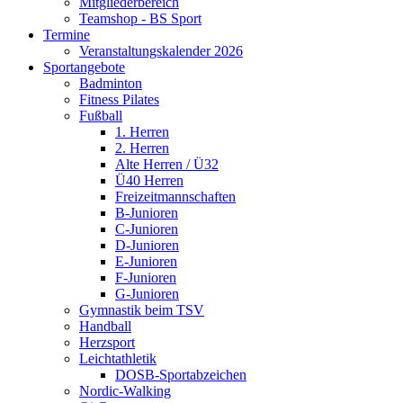
Mitgliederbereich
Teamshop - BS Sport
Termine
Veranstaltungskalender 2026
Sportangebote
Badminton
Fitness Pilates
Fußball
1. Herren
2. Herren
Alte Herren / Ü32
Ü40 Herren
Freizeitmannschaften
B-Junioren
C-Junioren
D-Junioren
E-Junioren
F-Junioren
G-Junioren
Gymnastik beim TSV
Handball
Herzsport
Leichtathletik
DOSB-Sportabzeichen
Nordic-Walking