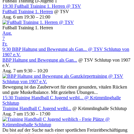
Fußball Training D-Jugend 1
19:30
Fußball Training 1. Herren
@ TSV
Fußball Training 1. Herren
@ TSV
Aug. 6 um 19:30 – 21:00
Fußball Training 1. Herren
Aug.
7
Fr.
9:30
BBP Haltung und Bewegung als Gan...
@ TSV Schlutup von
1907 e.V.
BBP Haltung und Bewegung als Gan...
@ TSV Schlutup von 1907
e.V.
Aug. 7 um 9:30 – 10:20
Bewegung ist das Zauberwort für einen gesunden, vitalen Rücken
und gute Muskelbalance. Mit gezielten Übungen...
15:30
Training Handball C Jugend weibl...
@ Krümmlinghalle
Schlutup
Training Handball C Jugend weibl...
@ Krümmlinghalle Schlutup
Aug. 7 um 15:30 – 17:00
Du bist auf der Suche nach einer sportlichen Freizeitbeschäftigung