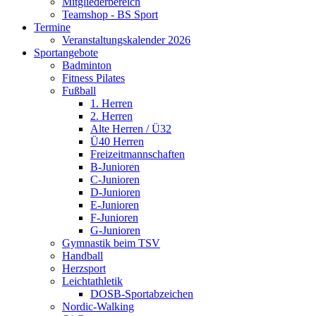
Mitgliederbereich
Teamshop - BS Sport
Termine
Veranstaltungskalender 2026
Sportangebote
Badminton
Fitness Pilates
Fußball
1. Herren
2. Herren
Alte Herren / Ü32
Ü40 Herren
Freizeitmannschaften
B-Junioren
C-Junioren
D-Junioren
E-Junioren
F-Junioren
G-Junioren
Gymnastik beim TSV
Handball
Herzsport
Leichtathletik
DOSB-Sportabzeichen
Nordic-Walking