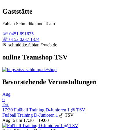
Gaststätte
Fabian Schmidtke und Team
☏ 0451 691625
☏ 0152 0287 1874
✉ schmidtke.fabian@web.de
online Teamshop TSV
Bevorstehende Veranstaltungen
Aug.
6
Do.
17:30
Fußball Training D-Junioren 1
@ TSV
Fußball Training D-Junioren 1
@ TSV
Aug. 6 um 17:30 – 19:00