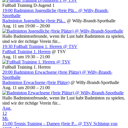
Fußball Training D-Jugend 1
19:00
Badminton Jugendliche (freie Plä...
@ Willy-Brandt-
Sporthalle
Badminton Jugendliche (freie Plä...
@ Willy-Brandt-Sporthalle
Aug. 11 um 19:00 – 20:00
Hallo Badmintonfreunde, wenn ihr Lust habt Badminton zu spielen,
sind wir der richtige Verein für...
19:30
Fußball Training 1. Herren
@ TSV
Fußball Training 1. Herren
@ TSV
Aug. 11 um 19:30 – 21:00
Fußball Training 1. Herren
20:00
Badminton Erwachsene (freie Plätze)
@ Willy-Brandt-
Sporthalle
Badminton Erwachsene (freie Plätze)
@ Willy-Brandt-Sporthalle
Aug. 11 um 20:00 – 21:00
Hallo Badmintonfreunde, wenn ihr Lust habt Badminton zu spielen,
sind wir der richtige Verein für...
Aug.
12
Mi.
15:00
Tennis Training – Damen (freie P...
@ TSV Schlutup von