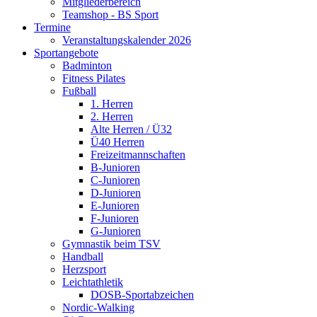
Mitgliederbereich
Teamshop - BS Sport
Termine
Veranstaltungskalender 2026
Sportangebote
Badminton
Fitness Pilates
Fußball
1. Herren
2. Herren
Alte Herren / Ü32
Ü40 Herren
Freizeitmannschaften
B-Junioren
C-Junioren
D-Junioren
E-Junioren
F-Junioren
G-Junioren
Gymnastik beim TSV
Handball
Herzsport
Leichtathletik
DOSB-Sportabzeichen
Nordic-Walking