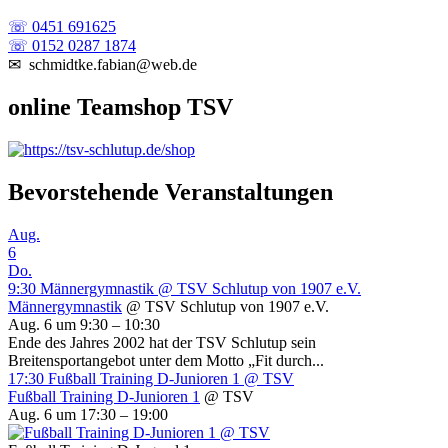
☏ 0451 691625
☏ 0152 0287 1874
✉ schmidtke.fabian@web.de
online Teamshop TSV
Bevorstehende Veranstaltungen
Aug.
6
Do.
9:30
Männergymnastik
@ TSV Schlutup von 1907 e.V.
Männergymnastik
@ TSV Schlutup von 1907 e.V.
Aug. 6 um 9:30 – 10:30
Ende des Jahres 2002 hat der TSV Schlutup sein
Breitensportangebot unter dem Motto „Fit durch...
17:30
Fußball Training D-Junioren 1
@ TSV
Fußball Training D-Junioren 1
@ TSV
Aug. 6 um 17:30 – 19:00