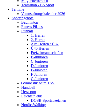
Mitgliederbereich
Teamshop - BS Sport
Termine
Veranstaltungskalender 2026
Sportangebote
Badminton
Fitness Pilates
Fußball
1. Herren
2. Herren
Alte Herren / Ü32
Ü40 Herren
Freizeitmannschaften
B-Junioren
C-Junioren
D-Junioren
E-Junioren
F-Junioren
G-Junioren
Gymnastik beim TSV
Handball
Herzsport
Leichtathletik
DOSB-Sportabzeichen
Nordic-Walking