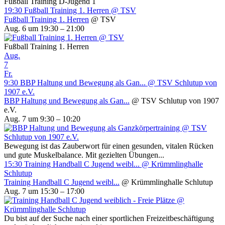
Fußball Training D-Jugend 1
19:30
Fußball Training 1. Herren
@ TSV
Fußball Training 1. Herren
@ TSV
Aug. 6 um 19:30 – 21:00
Fußball Training 1. Herren
Aug.
7
Fr.
9:30
BBP Haltung und Bewegung als Gan...
@ TSV Schlutup von
1907 e.V.
BBP Haltung und Bewegung als Gan...
@ TSV Schlutup von 1907
e.V.
Aug. 7 um 9:30 – 10:20
Bewegung ist das Zauberwort für einen gesunden, vitalen Rücken
und gute Muskelbalance. Mit gezielten Übungen...
15:30
Training Handball C Jugend weibl...
@ Krümmlinghalle
Schlutup
Training Handball C Jugend weibl...
@ Krümmlinghalle Schlutup
Aug. 7 um 15:30 – 17:00
Du bist auf der Suche nach einer sportlichen Freizeitbeschäftigung