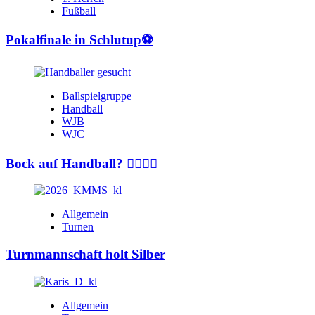
Fußball
Pokalfinale in Schlutup⚽️
Ballspielgruppe
Handball
WJB
WJC
Bock auf Handball? 🤾‍♂️🤾‍♀️
Allgemein
Turnen
Turnmannschaft holt Silber
Allgemein