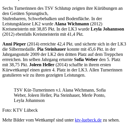
Sechs Turnerinnen des TSV Schlutup zeigten ihre Kürübungen an
den Geräten Sprungtisch,
Stufenbarren, Schwebebalken und Bodenfläche. In der
Leistungsklasse LK2 wurde
Alana Wichmann
(2012)
Kreismeisterin mit 38,85 Pkt. In der LK3 wurde
Leyla Johannson
(2012) ebenfalls Kreismeisterin mit 41,4 Pkt.
Anni Pieper
(2014) erreichte 42,4 Pkt. und sicherte sich in der LK3
die Silbermedaille.
Pia Steinhauer
konnte mit 45,6 Pkt. in der
Jahrgangsstufe 2009 der LK2 den dritten Platz auf dem Treppchen
errreichen. Im selben Jahrgang erturnte
Sofia Weber
den 5. Platz
mit 38,75 Pkt.
Joleen Heller
(2014) schaffte in ihrem ersten
Kürwettkampf einen guten 4. Platz in der LK3. Allen Turnerinnen
gratulieren wir zu ihren gezeigten Leistungen.
TSV Kür-Turnerinnen v.l. Alana Wichmann, Sofia
Weber, Joleen Heller, Pia Steinhauer, Merle Ponto,
Leyla Johannson
Foto: KTV Lübeck
Mehr Bilder vom Wettkampf sind unter
ktv-luebeck.de
zu sehen.