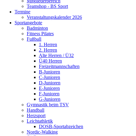
Mitgliederbereich
Teamshop - BS Sport
Termine
Veranstaltungskalender 2026
Sportangebote
Badminton
Fitness Pilates
Fußball
1. Herren
2. Herren
Alte Herren / Ü32
Ü40 Herren
Freizeitmannschaften
B-Junioren
C-Junioren
D-Junioren
E-Junioren
F-Junioren
G-Junioren
Gymnastik beim TSV
Handball
Herzsport
Leichtathletik
DOSB-Sportabzeichen
Nordic-Walking