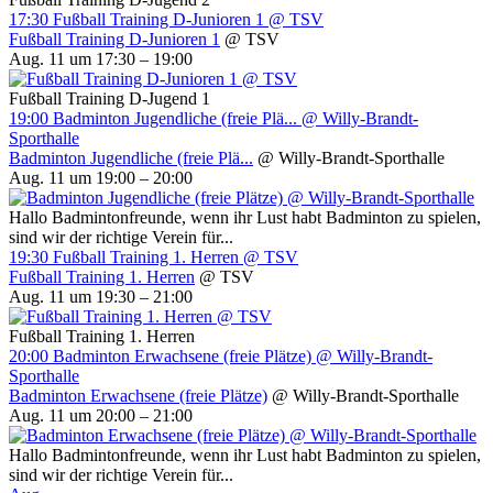
17:30
Fußball Training D-Junioren 1
@ TSV
Fußball Training D-Junioren 1
@ TSV
Aug. 11 um 17:30 – 19:00
Fußball Training D-Jugend 1
19:00
Badminton Jugendliche (freie Plä...
@ Willy-Brandt-
Sporthalle
Badminton Jugendliche (freie Plä...
@ Willy-Brandt-Sporthalle
Aug. 11 um 19:00 – 20:00
Hallo Badmintonfreunde, wenn ihr Lust habt Badminton zu spielen,
sind wir der richtige Verein für...
19:30
Fußball Training 1. Herren
@ TSV
Fußball Training 1. Herren
@ TSV
Aug. 11 um 19:30 – 21:00
Fußball Training 1. Herren
20:00
Badminton Erwachsene (freie Plätze)
@ Willy-Brandt-
Sporthalle
Badminton Erwachsene (freie Plätze)
@ Willy-Brandt-Sporthalle
Aug. 11 um 20:00 – 21:00
Hallo Badmintonfreunde, wenn ihr Lust habt Badminton zu spielen,
sind wir der richtige Verein für...