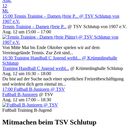
Aug.
12
Mi.
15:00
Tennis Training – Damen (freie P...
@ TSV Schlutup von
1907 e.V.
Tennis Training – Damen (freie P...
@ TSV Schlutup von 1907 e.V.
Aug. 12 um 15:00 – 17:00
Von Mitte Mai bis Ende Oktober spielen wir auf dem
Vereinsgelände Tennis. Zur Zeit sind...
16:30
Training Handball C Jugend weibl...
@ Krümmlinghalle
Schlutup
Training Handball C Jugend weibl...
@ Krümmlinghalle Schlutup
Aug. 12 um 16:30 – 18:00
Du bist auf der Suche nach einer sportlichen Freizeitbeschäftigung
und würdest dich gern einmal im...
17:00
Fußball B-Junioren
@ TSV
Fußball B-Junioren
@ TSV
Aug. 12 um 17:00 – 18:30
Fußball Training B-Jugend
Mitmachen beim TSV Schlutup