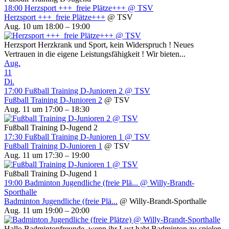
18:00
Herzsport +++ freie Plätze+++
@ TSV
Herzsport +++ freie Plätze+++
@ TSV
Aug. 10 um 18:00 – 19:00
Herzsport Herzkrank und Sport, kein Widerspruch ! Neues
Vertrauen in die eigene Leistungsfähigkeit ! Wir bieten...
Aug.
11
Di.
17:00
Fußball Training D-Junioren 2
@ TSV
Fußball Training D-Junioren 2
@ TSV
Aug. 11 um 17:00 – 18:30
Fußball Training D-Jugend 2
17:30
Fußball Training D-Junioren 1
@ TSV
Fußball Training D-Junioren 1
@ TSV
Aug. 11 um 17:30 – 19:00
Fußball Training D-Jugend 1
19:00
Badminton Jugendliche (freie Plä...
@ Willy-Brandt-
Sporthalle
Badminton Jugendliche (freie Plä...
@ Willy-Brandt-Sporthalle
Aug. 11 um 19:00 – 20:00
Hallo Badmintonfreunde, wenn ihr Lust habt Badminton zu spielen,