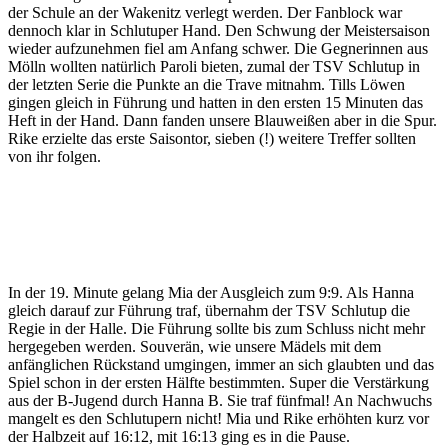
der Schule an der Wakenitz verlegt werden. Der Fanblock war
dennoch klar in Schlutuper Hand. Den Schwung der Meistersaison
wieder aufzunehmen fiel am Anfang schwer. Die Gegnerinnen aus
Mölln wollten natürlich Paroli bieten, zumal der TSV Schlutup in
der letzten Serie die Punkte an die Trave mitnahm. Tills Löwen
gingen gleich in Führung und hatten in den ersten 15 Minuten das
Heft in der Hand. Dann fanden unsere Blauweißen aber in die Spur.
Rike erzielte das erste Saisontor, sieben (!) weitere Treffer sollten
von ihr folgen.
In der 19. Minute gelang Mia der Ausgleich zum 9:9. Als Hanna
gleich darauf zur Führung traf, übernahm der TSV Schlutup die
Regie in der Halle. Die Führung sollte bis zum Schluss nicht mehr
hergegeben werden. Souverän, wie unsere Mädels mit dem
anfänglichen Rückstand umgingen, immer an sich glaubten und das
Spiel schon in der ersten Hälfte bestimmten. Super die Verstärkung
aus der B-Jugend durch Hanna B. Sie traf fünfmal! An Nachwuchs
mangelt es den Schlutupern nicht! Mia und Rike erhöhten kurz vor
der Halbzeit auf 16:12, mit 16:13 ging es in die Pause.