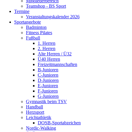
Mitgliederbereich
Teamshop - BS Sport
Termine
Veranstaltungskalender 2026
Sportangebote
Badminton
Fitness Pilates
Fußball
1. Herren
2. Herren
Alte Herren / Ü32
Ü40 Herren
Freizeitmannschaften
B-Junioren
C-Junioren
D-Junioren
E-Junioren
F-Junioren
G-Junioren
Gymnastik beim TSV
Handball
Herzsport
Leichtathletik
DOSB-Sportabzeichen
Nordic-Walking