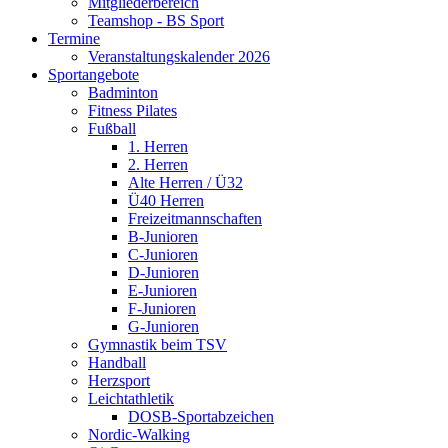
Mitgliederbereich
Teamshop - BS Sport
Termine
Veranstaltungskalender 2026
Sportangebote
Badminton
Fitness Pilates
Fußball
1. Herren
2. Herren
Alte Herren / Ü32
Ü40 Herren
Freizeitmannschaften
B-Junioren
C-Junioren
D-Junioren
E-Junioren
F-Junioren
G-Junioren
Gymnastik beim TSV
Handball
Herzsport
Leichtathletik
DOSB-Sportabzeichen
Nordic-Walking