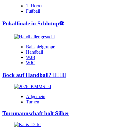
1. Herren
Fußball
Pokalfinale in Schlutup⚽️
Ballspielgruppe
Handball
WJB
WJC
Bock auf Handball? 🤾‍♂️🤾‍♀️
Allgemein
Turnen
Turnmannschaft holt Silber