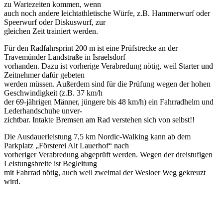
zu Wartezeiten kommen, wenn
auch noch andere leichtathletische Würfe, z.B. Hammerwurf oder
Speerwurf oder Diskuswurf, zur
gleichen Zeit trainiert werden.
Für den Radfahrsprint 200 m ist eine Prüfstrecke an der
Travemünder Landstraße in Israelsdorf
vorhanden. Dazu ist vorherige Verabredung nötig, weil Starter und
Zeitnehmer dafür gebeten
werden müssen. Außerdem sind für die Prüfung wegen der hohen
Geschwindigkeit (z.B. 37 km/h
der 69-jährigen Männer, jüngere bis 48 km/h) ein Fahrradhelm und
Lederhandschuhe unver-
zichtbar. Intakte Bremsen am Rad verstehen sich von selbst!!
Die Ausdauerleistung 7,5 km Nordic-Walking kann ab dem
Parkplatz „Försterei Alt Lauerhof“ nach
vorheriger Verabredung abgeprüft werden. Wegen der dreistufigen
Leistungsbreite ist Begleitung
mit Fahrrad nötig, auch weil zweimal der Wesloer Weg gekreuzt
wird.