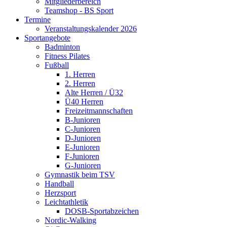
Mitgliederbereich
Teamshop - BS Sport
Termine
Veranstaltungskalender 2026
Sportangebote
Badminton
Fitness Pilates
Fußball
1. Herren
2. Herren
Alte Herren / Ü32
Ü40 Herren
Freizeitmannschaften
B-Junioren
C-Junioren
D-Junioren
E-Junioren
F-Junioren
G-Junioren
Gymnastik beim TSV
Handball
Herzsport
Leichtathletik
DOSB-Sportabzeichen
Nordic-Walking