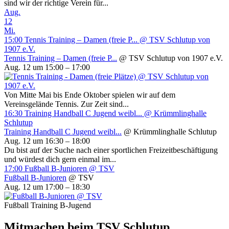
sind wir der richtige Verein für...
Aug.
12
Mi.
15:00
Tennis Training – Damen (freie P...
@ TSV Schlutup von
1907 e.V.
Tennis Training – Damen (freie P...
@ TSV Schlutup von 1907 e.V.
Aug. 12 um 15:00 – 17:00
Von Mitte Mai bis Ende Oktober spielen wir auf dem
Vereinsgelände Tennis. Zur Zeit sind...
16:30
Training Handball C Jugend weibl...
@ Krümmlinghalle
Schlutup
Training Handball C Jugend weibl...
@ Krümmlinghalle Schlutup
Aug. 12 um 16:30 – 18:00
Du bist auf der Suche nach einer sportlichen Freizeitbeschäftigung
und würdest dich gern einmal im...
17:00
Fußball B-Junioren
@ TSV
Fußball B-Junioren
@ TSV
Aug. 12 um 17:00 – 18:30
Fußball Training B-Jugend
Mitmachen beim TSV Schlutup