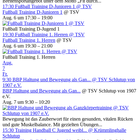
Breitensportangebot unter dem Motto „Fit durch...
17:30
Fußball Training D-Junioren 1
@ TSV
Fußball Training D-Junioren 1
@ TSV
Aug. 6 um 17:30 – 19:00
Fußball Training D-Jugend 1
19:30
Fußball Training 1. Herren
@ TSV
Fußball Training 1. Herren
@ TSV
Aug. 6 um 19:30 – 21:00
Fußball Training 1. Herren
Aug.
7
Fr.
9:30
BBP Haltung und Bewegung als Gan...
@ TSV Schlutup von
1907 e.V.
BBP Haltung und Bewegung als Gan...
@ TSV Schlutup von 1907
e.V.
Aug. 7 um 9:30 – 10:20
Bewegung ist das Zauberwort für einen gesunden, vitalen Rücken
und gute Muskelbalance. Mit gezielten Übungen...
15:30
Training Handball C Jugend weibl...
@ Krümmlinghalle
Schlutup