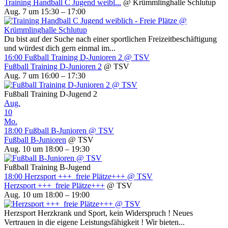
Training Handball C Jugend weibl...
@ Krümmlinghalle Schlutup
Aug. 7 um 15:30 – 17:00
Du bist auf der Suche nach einer sportlichen Freizeitbeschäftigung
und würdest dich gern einmal im...
16:00
Fußball Training D-Junioren 2
@ TSV
Fußball Training D-Junioren 2
@ TSV
Aug. 7 um 16:00 – 17:30
Fußball Training D-Jugend 2
Aug.
10
Mo.
18:00
Fußball B-Junioren
@ TSV
Fußball B-Junioren
@ TSV
Aug. 10 um 18:00 – 19:30
Fußball Training B-Jugend
18:00
Herzsport +++ freie Plätze+++
@ TSV
Herzsport +++ freie Plätze+++
@ TSV
Aug. 10 um 18:00 – 19:00
Herzsport Herzkrank und Sport, kein Widerspruch ! Neues
Vertrauen in die eigene Leistungsfähigkeit ! Wir bieten...