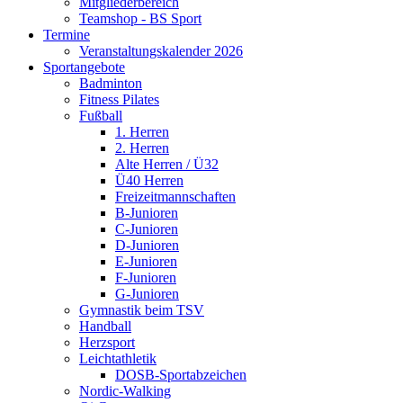
Mitgliederbereich
Teamshop - BS Sport
Termine
Veranstaltungskalender 2026
Sportangebote
Badminton
Fitness Pilates
Fußball
1. Herren
2. Herren
Alte Herren / Ü32
Ü40 Herren
Freizeitmannschaften
B-Junioren
C-Junioren
D-Junioren
E-Junioren
F-Junioren
G-Junioren
Gymnastik beim TSV
Handball
Herzsport
Leichtathletik
DOSB-Sportabzeichen
Nordic-Walking