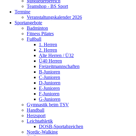
Mitgliederbereich
Teamshop - BS Sport
Termine
Veranstaltungskalender 2026
Sportangebote
Badminton
Fitness Pilates
Fußball
1. Herren
2. Herren
Alte Herren / Ü32
Ü40 Herren
Freizeitmannschaften
B-Junioren
C-Junioren
D-Junioren
E-Junioren
F-Junioren
G-Junioren
Gymnastik beim TSV
Handball
Herzsport
Leichtathletik
DOSB-Sportabzeichen
Nordic-Walking