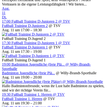
Vertrauen in die eigene Leistungsfähigkeit ! Wir bieten...
Aug.
11
Di.
17:00
Fußball Training D-Junioren 2
@ TSV
Fußball Training D-Junioren 2
@ TSV
Aug. 11 um 17:00 – 18:30
Fußball Training D-Jugend 2
17:30
Fußball Training D-Junioren 1
@ TSV
Fußball Training D-Junioren 1
@ TSV
Aug. 11 um 17:30 – 19:00
Fußball Training D-Jugend 1
19:00
Badminton Jugendliche (freie Plä...
@ Willy-Brandt-
Sporthalle
Badminton Jugendliche (freie Plä...
@ Willy-Brandt-Sporthalle
Aug. 11 um 19:00 – 20:00
Hallo Badmintonfreunde, wenn ihr Lust habt Badminton zu spielen,
sind wir der richtige Verein für...
19:30
Fußball Training 1. Herren
@ TSV
Fußball Training 1. Herren
@ TSV
Aug. 11 um 19:30 – 21:00