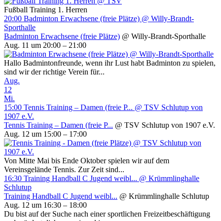
Fußball Training 1. Herren
20:00
Badminton Erwachsene (freie Plätze)
@ Willy-Brandt-
Sporthalle
Badminton Erwachsene (freie Plätze)
@ Willy-Brandt-Sporthalle
Aug. 11 um 20:00 – 21:00
Hallo Badmintonfreunde, wenn ihr Lust habt Badminton zu spielen,
sind wir der richtige Verein für...
Aug.
12
Mi.
15:00
Tennis Training – Damen (freie P...
@ TSV Schlutup von
1907 e.V.
Tennis Training – Damen (freie P...
@ TSV Schlutup von 1907 e.V.
Aug. 12 um 15:00 – 17:00
Von Mitte Mai bis Ende Oktober spielen wir auf dem
Vereinsgelände Tennis. Zur Zeit sind...
16:30
Training Handball C Jugend weibl...
@ Krümmlinghalle
Schlutup
Training Handball C Jugend weibl...
@ Krümmlinghalle Schlutup
Aug. 12 um 16:30 – 18:00
Du bist auf der Suche nach einer sportlichen Freizeitbeschäftigung